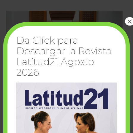
×
Da Click para
Descargar la Revista
Latitud21 Agosto
2026
Cuando la solidaridad inspira; cumplen
sueños Fairmont Mayakoba y Make-A-Wish
México
1 julio, 2026