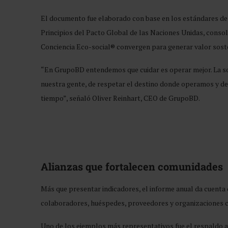
El documento fue elaborado con base en los estándares de l
Principios del Pacto Global de las Naciones Unidas, consolid
Conciencia Eco-social® convergen para generar valor sosteni
“En GrupoBD entendemos que cuidar es operar mejor. La sos
nuestra gente, de respetar el destino donde operamos y de
tiempo”, señaló Oliver Reinhart, CEO de GrupoBD.
Alianzas que fortalecen comunidades
Más que presentar indicadores, el informe anual da cuenta 
colaboradores, huéspedes, proveedores y organizaciones ci
Uno de los ejemplos más representativos fue el respaldo a 1