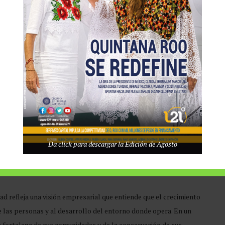
gobernanza. A través del programa AcercARTE, desarrollado en
fidencial de reportes para colaboradores, proveedores y grupos de
 de Gestión de Cumplimiento incorporando talento especializado
y control interno.
Da click para descargar la Edición de Agosto
rimer ejercicio formal de diálogo con colaboradores,
de Materialidad e identificar los temas prioritarios que orientarán
ad refleja una visión empresarial que entiende que el crecimiento
 las personas y al desarrollo del entorno donde opera. En un
fortaleza de sus comunidades y de la conservación de sus