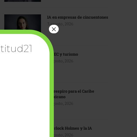
IA en empresas de cincuentones
3 agosto, 2026
×
titud21
TMEC y turismo
3 agosto, 2026
Un respiro para el Caribe
mexicano
3 agosto, 2026
Sherlock Holmes y la IA
3 agosto, 2026