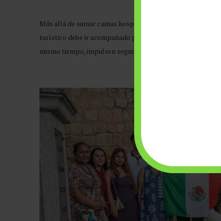
Más allá de sumar camas hospitalarias, la apuesta reflejó 
turístico debe ir acompañado por servicios médicos moderno
mismo tiempo, impulsen segmentos como el turismo de sa