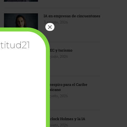
IA en empresas de cincuentones
3 agosto, 2026
×
titud21
TMEC y turismo
3 agosto, 2026
Un respiro para el Caribe
mexicano
3 agosto, 2026
Sherlock Holmes y la IA
3 agosto, 2026