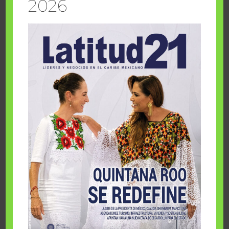
2026
EU sube la parada y Cuba cierra el
dominó
3 agosto, 2026
IA en empresas de cincuentones
3 agosto, 2026
TMEC y turismo
3 agosto, 2026
Un respiro para el Caribe mexicano
3 agosto, 2026