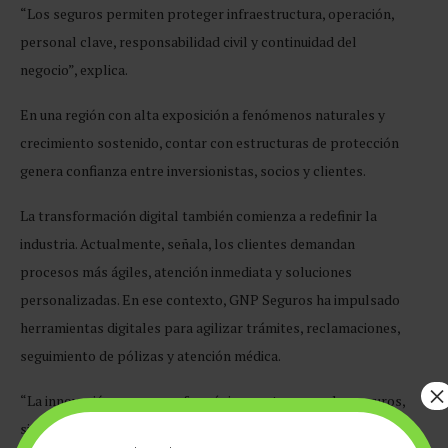
“Los seguros permiten proteger infraestructura, operación,
personal clave, responsabilidad civil y continuidad del
negocio”, explica.
En una región con alta exposición a fenómenos naturales y
crecimiento sostenido, contar con estructuras de protección
genera confianza entre inversionistas, socios y clientes.
La transformación digital también comienza a redefinir la
industria. Actualmente, señala, los clientes demandan
procesos más ágiles, atención inmediata y soluciones
personalizadas. En ese contexto, GNP Seguros ha impulsado
herramientas digitales para agilizar trámites, reclamaciones,
seguimiento de pólizas y atención médica.
×
“La innovación ya no se enfoca únicamente en vender seguros,
sino en acompañar al cliente de manera más eficiente, cercana