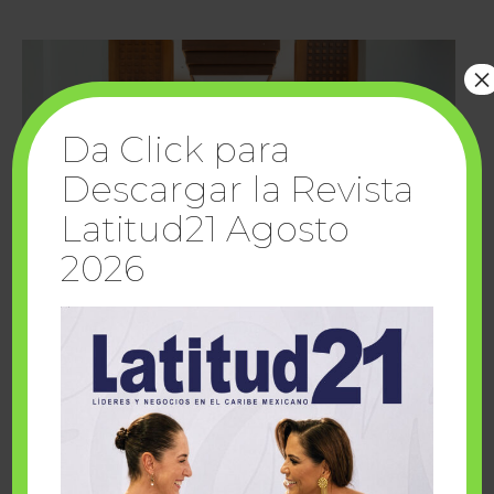
×
Da Click para
Descargar la Revista
Latitud21 Agosto
2026
Cuando la solidaridad inspira; cumplen
sueños Fairmont Mayakoba y Make-A-Wish
México
1 julio, 2026