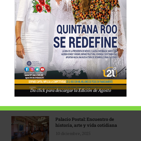
Tecnológico de Monterrey
3 agosto, 2026
Promoción turística con visión
1 abril, 2026
Industria global en
Da click para descargar la Edición de Agosto
reconfiguración
31 marzo, 2026
Palacio Postal: Encuentro de
historia, arte y vida cotidiana
10 diciembre, 2025