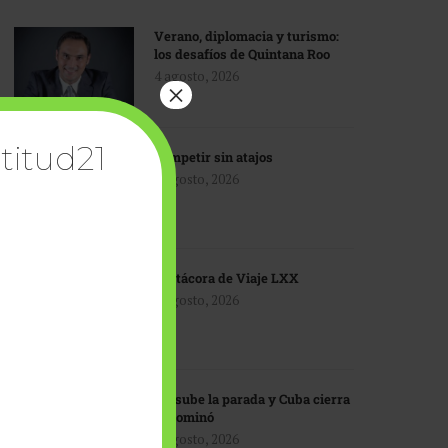
Verano, diplomacia y turismo:
los desafíos de Quintana Roo
4 agosto, 2026
×
titud21
Competir sin atajos
4 agosto, 2026
Bitácora de Viaje LXX
3 agosto, 2026
EU sube la parada y Cuba cierra
el dominó
3 agosto, 2026