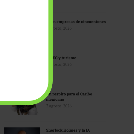
IA en empresas de cincuentones
3 agosto, 2026
TMEC y turismo
3 agosto, 2026
Un respiro para el Caribe
mexicano
3 agosto, 2026
Sherlock Holmes y la IA