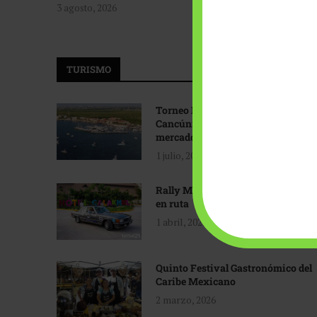
3 agosto, 2026
TURISMO
Torneo Internacional de Pesca
Cancún: Navegando hacia nuevos
mercados
1 julio, 2026
Rally Maya: Herencia automotriz
en ruta
1 abril, 2026
Quinto Festival Gastronómico del
Caribe Mexicano
2 marzo, 2026