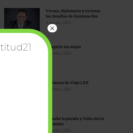
Verano, diplomacia y turismo:
los desafíos de Quintana Roo
4 agosto, 2026
×
titud21
Competir sin atajos
4 agosto, 2026
Bitácora de Viaje LXX
3 agosto, 2026
EU sube la parada y Cuba cierra
el dominó
3 agosto, 2026