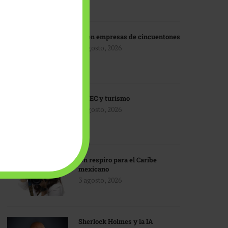
IA en empresas de cincuentones
3 agosto, 2026
TMEC y turismo
3 agosto, 2026
Un respiro para el Caribe
mexicano
3 agosto, 2026
Sherlock Holmes y la IA