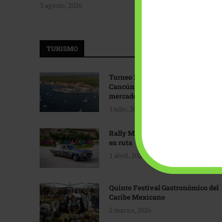
3 agosto, 2026
TURISMO
Torneo Internacional de Pesca
Cancún: Navegando hacia nuevos
mercados
1 julio, 2026
Rally Maya: Herencia automotriz
en ruta
1 abril, 2026
Quinto Festival Gastronómico del
Caribe Mexicano
2 marzo, 2026