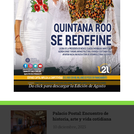
Tecnológico de Monterrey
3 agosto, 2026
Promoción turística con visión
1 abril, 2026
Industria global en
Da click para descargar la Edición de Agosto
reconfiguración
31 marzo, 2026
Palacio Postal: Encuentro de
historia, arte y vida cotidiana
10 diciembre, 2025