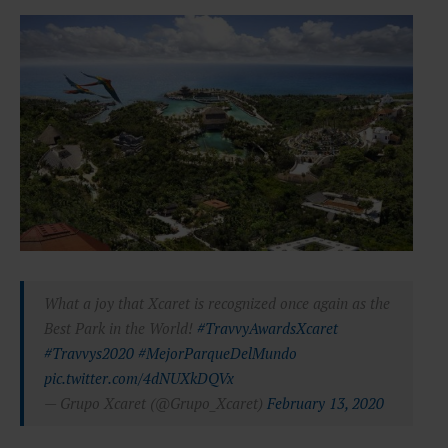
What a joy that Xcaret is recognized once again as the
Best Park in the World!
#TravvyAwardsXcaret
#Travvys2020
#MejorParqueDelMundo
pic.twitter.com/4dNUXkDQVx
— Grupo Xcaret (@Grupo_Xcaret)
February 13, 2020