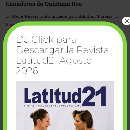
Ganadores de Quintana Roo
1.- Mejor Resort Todo Incluido para Adultos / Parejas
:
Le
×
Blanc Spa Resort, Cancún
/ Le Blanc Spa Resort, Los Cabos
(Gold)
Da Click para
Descargar la Revista
Latitud21 Agosto
2026