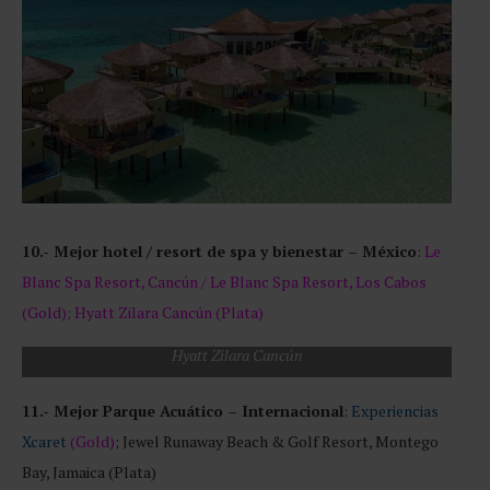
10.- Mejor hotel / resort de spa y bienestar – México
:
Le
Blanc Spa Resort, Cancún / Le Blanc Spa Resort, Los Cabos
(Gold); Hyatt Zilara Cancún (Plata)
Hyatt Zilara Cancún
11.- Mejor Parque Acuático – Internacional
:
Experiencias
Xcaret
(Gold)
; Jewel Runaway Beach & Golf Resort, Montego
Bay, Jamaica (Plata)