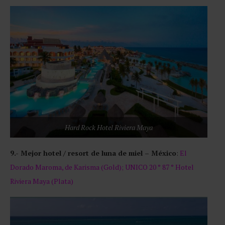
Hard Rock Hotel Riviera Maya
9.- Mejor hotel / resort de luna de miel – México
:
El
Dorado Maroma, de Karisma (Gold); UNICO 20 ° 87 ° Hotel
Riviera Maya (Plata)