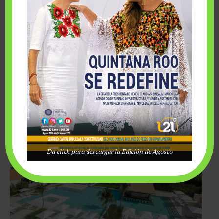
2.- Mejor Resort Familiar Todo Incluido-México
:
The
Grand at Moon Palace Cancún (Gold); Grand Palladium Costa
Mujeres Resort & Spa (Plata)
The Grand at Moon Palace Cancún
3.- Mejor Resort de Lujo Todo Incluido – México
:
UNICO
20 ° 87 ° Hotel Riviera Maya (Oro); Le Blanc Spa Resort,
Cancún
/ Le Blanc Spa Resort, Los Cabos (Plata)
Da click para descargar la Edición de Agosto