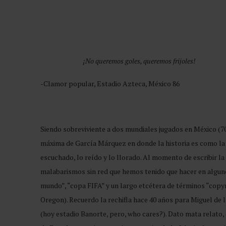
¡No queremos goles, queremos frijoles!
-Clamor popular, Estadio Azteca, México 86
Siendo sobreviviente a dos mundiales jugados en México (70 
máxima de García Márquez en donde la historia es como la r
escuchado, lo reído y lo llorado. Al momento de escribir la 
malabarismos sin red que hemos tenido que hacer en alguno
mundo”, “copa FIFA” y un largo etcétera de términos “copyri
Oregon). Recuerdo la rechifla hace 40 años para Miguel de 
(hoy estadio Banorte, pero, who cares?). Dato mata relato, d