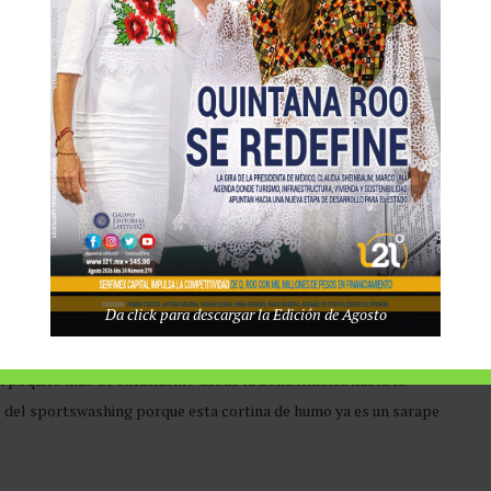
perioridad aria entre andere wunder. Por supuesto, nadie contaba
 Jesse Owens llevándose cuatro de orégano y poniendo en aprieto
 que su propio país al regresar a casa, pero esa es otra historia de
er que eran tecnológica, política, ética y moralmente superiores
 pues. Tres años después, los amigos de la humanidad invadieron
ue tiene, y en esta edición, se jugarán 13 partidos en casa y no 52
é entusiasmo se ve en las calles, en los cafés, en las escuelas y en
jitomate. Y la mayoría ha decidido que muchas gracias, que este
Da click para descargar la Edición de Agosto
s triste, pero es real en comparación con la inocencia infantil
presión tipo decimonónico o ni siquiera las agencias de publicidad
n poquito más de entusiasmo desde la zona límbica hasta la
 del sportswashing porque esta cortina de humo ya es un sarape