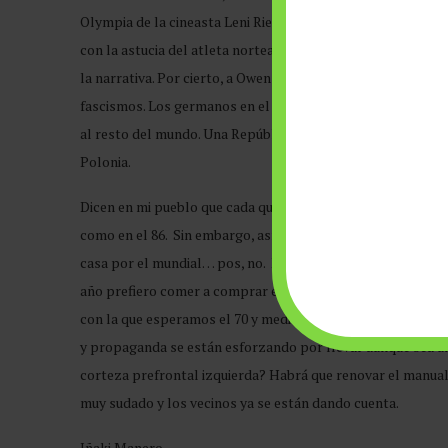
Olympia de la cineasta Leni Riefenstahl glorificando la su
con la astucia del atleta norteamericano afrodescendiente
la narrativa. Por cierto, a Owens lo trataron mejor los nazis
fascismos. Los germanos en el poder quisieron dar a entend
al resto del mundo. Una República amorosa con esteroides,
Polonia.
Dicen en mi pueblo que cada quien hace lo que puede con lo q
como en el 86. Sin embargo, así que digas, uta, qué bruto, qu
casa por el mundial… pos, no. Nos ha ganado el precio del 
año prefiero comer a comprar el álbum con las estampitas. E
con la que esperamos el 70 y medio siglo después. ¿Es mi de
y propaganda se están esforzando por llevar aunque sea u
corteza prefrontal izquierda? Habrá que renovar el manual
muy sudado y los vecinos ya se están dando cuenta.
Iñaki Manero.