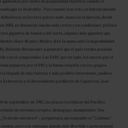
l quinientos por ciento de popularidad repetiría. Cuando el
el naufragio es insalvable. Para cuando leas esto, ya habrán iniciado
futboleros) en los tres países sede; nunca en la historia, desde
en 2002, en distancias mucho más cortas y en condiciones política
tres gigantes de América del norte, algunos más gigantes que
identes. Hace 40 años, México alzó la mano ante la imposibilidad
1982, Belisario Betancourt argumentó que el país estaba pasando
mplir con el compromiso. Las FARC por un lado, los narcos por el
ovum impuesta por el PRI y la buena relación con los grupos
 la llegada de más turistas y más posibles inversiones, pudiera
re Echeverría y el descendiente predilecto de Caparroso, José
20 de septiembre de 1985, las placas tectónicas del Pacífico
 revelando un sistema corrupto, demagogo, manipulador. Una
s! ¿Ya desde entonces? – preguntaría mi compadre el “Cantinas”
as mañas, pero con empaque guinda más divertido y generacional.