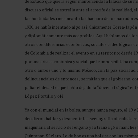
de Estado que quiera seguir manteniendo la falacia de su mi
discurso oficial se estrella ante el arrecife de la realidad, 
las hostilidades (me encanta la cháchara de los narradores 
1930, se había intentado algo así; únicamente Corea-Japón 
y diplomáticamente más aceptables. Aquí hablamos de los 
otros con diferencias económicas, sociales e ideológicas ev
de Colombia de realizar el evento en su territorio; desde 
por una crisis económica y social que le imposibilitaba cu
otro o ambos uno y lo mismo. México, con la paz social ad 
delincuenciales de entonces, permitían que el gobierno, con
paliar el desastre que había dejado la “docena trágica” ent
López Portillo y olé.
Ya con el mundial en la bolsa, aunque nunca seguro, el 19 y 
decidieron hablar y desmentir la escenografía oficialista
maquinaria al servicio del engaño y la tranza. ¡No manche
Quintanar. Sí claro. Lo de hoy es una bolsita con las mism