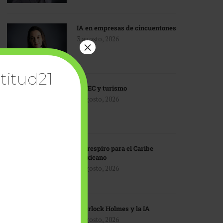
IA en empresas de cincuentones
3 agosto, 2026
×
titud21
TMEC y turismo
3 agosto, 2026
Un respiro para el Caribe
mexicano
3 agosto, 2026
Sherlock Holmes y la IA
3 agosto, 2026