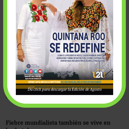
el Mundial ya mueve aerolíneas, hotelería, infraestructura,
tecnología y hospitalidad premium en toda Norteamérica. Y en
ese tablero, Quintana Roo quiere jugar un papel clave.
Aunque no albergará partidos oficiales, el Caribe Mexicano se
perfila como uno de los principales hubs turísticos del torneo
gracias a: su conectividad aérea, infraestructura hotelera,
experiencia internacional y capacidad para recibir aficionados,
marcas y delegaciones deportivas.
La elección de Playa del Carmen como sede de concentración
de la Selección de Uruguay terminó de colocar a Quintana Roo
Da click para descargar la Edición de Agosto
dentro del mapa operativo del Mundial.
Fiebre mundialista también se vive en