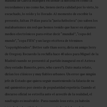
máxima de García Márquez en donde la historia es como la
recordamos y no como fue, tienen cierta calidad por lo visto, lo
escuchado, lo reído y lo llorado. Al momento de escribir la
presente, faltan 19 días para la “justa futbolera” (no saben los
malabarismos sin red que hemos tenido que hacer en algunos
medios electrónicos para evitar decir “mundial”, “copa del
mundo”, “copa FIFA” y un largo etcétera de términos
“copyrighteados”. Better safe than sorry, diría mi amigo Jerry
de Oregon). Recuerdo la rechifla hace 40 años para Miguel de la
Madrid cuando se presentó al partido inaugural en el Azteca
(hoy estadio Banorte, pero, who cares?). Dato mata relato,
dirían los clásicos y muy fiables urbanos. Un error que ningún
jefe de Estado que quiera seguir manteniendo la falacia de su
mil quinientos por ciento de popularidad repetiría. Cuando el
discurso oficial se estrella ante el arrecife de la realidad, el
naufragio es insalvable. Para cuando leas esto, ya habrán