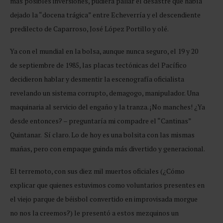
más posibles inversiones, pudiera paliar el desastre que había
dejado la “docena trágica” entre Echeverría y el descendiente
predilecto de Caparroso, José López Portillo y olé.
Ya con el mundial en la bolsa, aunque nunca seguro, el 19 y 20
de septiembre de 1985, las placas tectónicas del Pacífico
decidieron hablar y desmentir la escenografía oficialista
revelando un sistema corrupto, demagogo, manipulador. Una
maquinaria al servicio del engaño y la tranza. ¡No manches! ¿Ya
desde entonces? – preguntaría mi compadre el “Cantinas”
Quintanar. Sí claro. Lo de hoy es una bolsita con las mismas
mañas, pero con empaque guinda más divertido y generacional.
El terremoto, con sus diez mil muertos oficiales (¿Cómo
explicar que quienes estuvimos como voluntarios presentes en
el viejo parque de béisbol convertido en improvisada morgue
no nos la creemos?) le presentó a estos mezquinos un