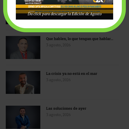
Sherlock Holmes y la IA
3 agosto, 2026
Da click para descargar la Edición de Agosto
Que hablen, lo que tengan que hablar…
3 agosto, 2026
La crisis ya no está en el mar
3 agosto, 2026
Las soluciones de ayer
3 agosto, 2026