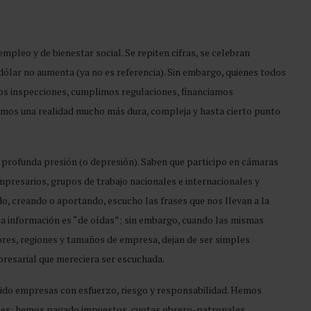
mpleo y de bienestar social. Se repiten cifras, se celebran
ólar no aumenta (ya no es referencia). Sin embargo, quienes todos
os inspecciones, cumplimos regulaciones, financiamos
vimos una realidad mucho más dura, compleja y hasta cierto punto
rofunda presión (o depresión). Saben que participo en cámaras
presarios, grupos de trabajo nacionales e internacionales y
 creando o aportando, escucho las frases que nos llevan a la
a información es “de oídas”; sin embargo, cuando las mismas
ores, regiones y tamaños de empresa, dejan de ser simples
presarial que mereciera ser escuchada.
ido empresas con esfuerzo, riesgo y responsabilidad. Hemos
ales; hemos pagado impuestos, cuotas obrero-patronales,