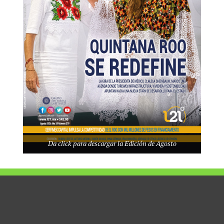
tiva profundamente equivocada. La empresa y el trabajador forman
or. Si la empresa se asfixia, todos pierden. El trabajador pierde su
erde recaudación y el país pierde competitividad.
 cada vez cuesta más, producir cada vez es más difícil y opinar
ndo nada.
 medianas empresas que sostenemos nóminas, arriesgamos la piel
esgamos por todos, en un sentido figurado, pero necesitamos
Da click para descargar la Edición de Agosto