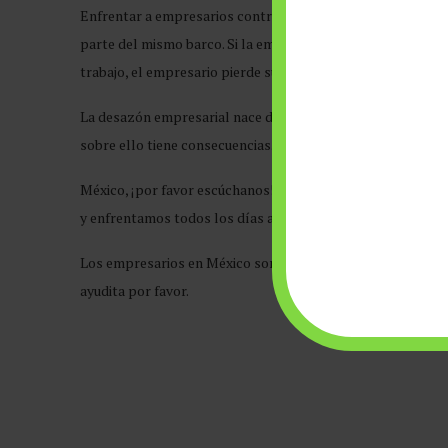
Enfrentar a empresarios contra trabajadores es una narra
parte del mismo barco. Si la empresa crece, puede pagar mej
trabajo, el empresario pierde su patrimonio, el gobierno pi
La desazón empresarial nace de la sensación de que cumplir
sobre ello tiene consecuencias. Callarnos no está resolvie
México, ¡por favor escúchanos!, hablamos las pequeñas y
y enfrentamos todos los días absurdas regulaciones.
Los empresarios en México somos los ‘Avengers’; nos arri
ayudita por favor.