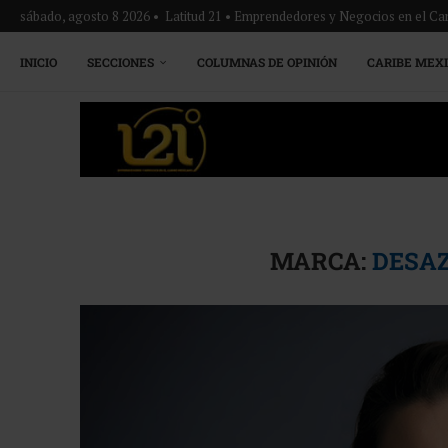
sábado, agosto 8 2026 • Latitud 21 • Emprendedores y Negocios en el Ca
INICIO
SECCIONES
COLUMNAS DE OPINIÓN
CARIBE MEX
MARCA:
DESA