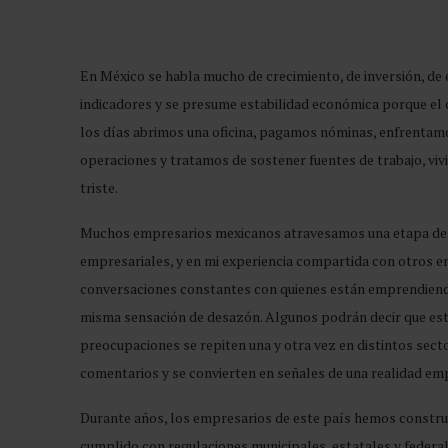
En México se habla mucho de crecimiento, de inversión, de e
indicadores y se presume estabilidad económica porque el d
los días abrimos una oficina, pagamos nóminas, enfrentam
operaciones y tratamos de sostener fuentes de trabajo, vi
triste.
Muchos empresarios mexicanos atravesamos una etapa de p
empresariales, y en mi experiencia compartida con otros em
conversaciones constantes con quienes están emprendiendo,
misma sensación de desazón. Algunos podrán decir que est
preocupaciones se repiten una y otra vez en distintos sect
comentarios y se convierten en señales de una realidad em
Durante años, los empresarios de este país hemos constru
cumplido con regulaciones municipales, estatales y feder