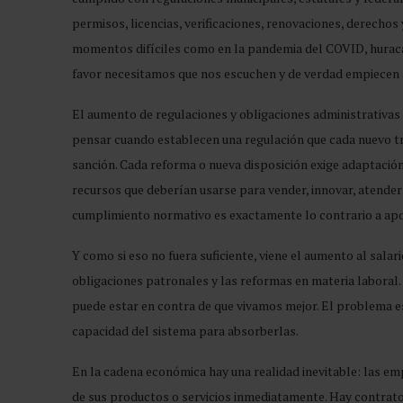
permisos, licencias, verificaciones, renovaciones, derecho
momentos difíciles como en la pandemia del COVID, huracan
favor necesitamos que nos escuchen y de verdad empiecen 
El aumento de regulaciones y obligaciones administrativas
pensar cuando establecen una regulación que cada nuevo trá
sanción. Cada reforma o nueva disposición exige adaptació
recursos que deberían usarse para vender, innovar, atender
cumplimiento normativo es exactamente lo contrario a apo
Y como si eso no fuera suficiente, viene el aumento al salar
obligaciones patronales y las reformas en materia laboral. A
puede estar en contra de que vivamos mejor. El problema e
capacidad del sistema para absorberlas.
En la cadena económica hay una realidad inevitable: las e
de sus productos o servicios inmediatamente. Hay contrato