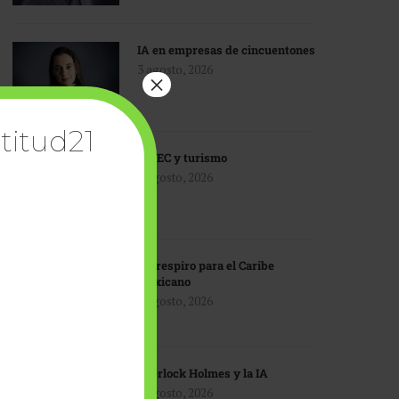
IA en empresas de cincuentones
3 agosto, 2026
×
titud21
TMEC y turismo
3 agosto, 2026
Un respiro para el Caribe
mexicano
3 agosto, 2026
Sherlock Holmes y la IA
3 agosto, 2026