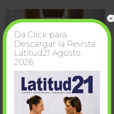
×
Da Click para
Descargar la Revista
Latitud21 Agosto
2026
Cuando la solidaridad inspira; cumplen
sueños Fairmont Mayakoba y Make-A-Wish
México
1 julio, 2026