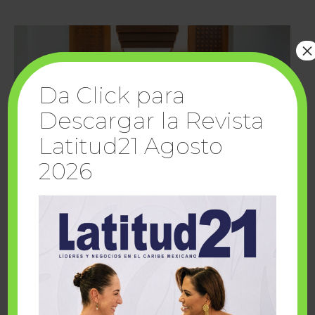
×
Da Click para
Descargar la Revista
Latitud21 Agosto
2026
Cuando la solidaridad inspira; cumplen
sueños Fairmont Mayakoba y Make-A-Wish
México
1 julio, 2026