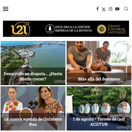
1 al 28 de agosto •
Energía que Impulsa la
Fundación Isleña
competitividad
Reconocimiento de viajeros
La esencia del servicio