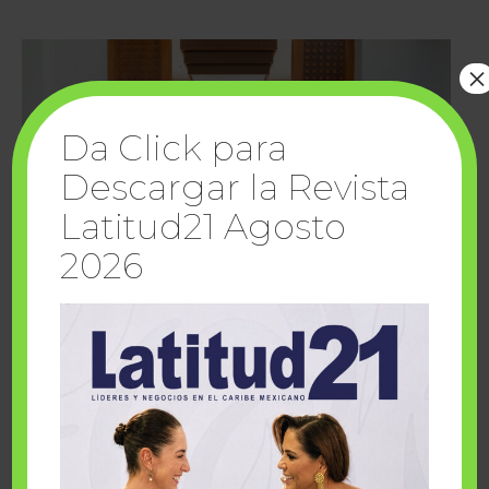
×
Da Click para
Descargar la Revista
Latitud21 Agosto
2026
Cuando la solidaridad inspira; cumplen
sueños Fairmont Mayakoba y Make-A-Wish
México
1 julio, 2026