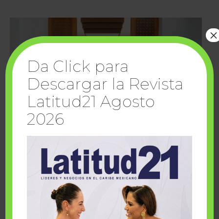
×
Da Click para
Descargar la Revista
Latitud21 Agosto
2026
Cuando la solidaridad inspira; cumplen
sueños Fairmont Mayakoba y Make-A-Wish
México
1 julio, 2026