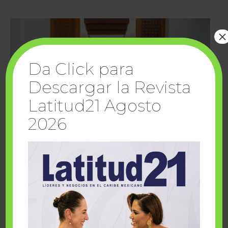
×
Da Click para
Descargar la Revista
Latitud21 Agosto
2026
Cuando la solidaridad inspira; cumplen
sueños Fairmont Mayakoba y Make-A-Wish
México
1 julio, 2026