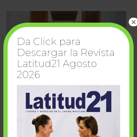
×
Da Click para
Descargar la Revista
Latitud21 Agosto
2026
Cuando la solidaridad inspira; cumplen
sueños Fairmont Mayakoba y Make-A-Wish
México
1 julio, 2026