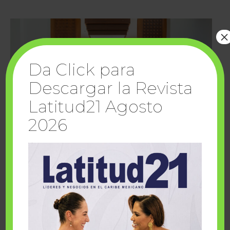
×
Da Click para
Descargar la Revista
Latitud21 Agosto
2026
Cuando la solidaridad inspira; cumplen
sueños Fairmont Mayakoba y Make-A-Wish
México
1 julio, 2026