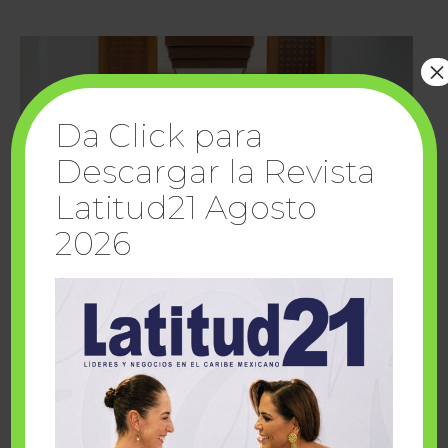
×
Da Click para
Descargar la Revista
Latitud21 Agosto
2026
Cuando la solidaridad inspira; cumplen
sueños Fairmont Mayakoba y Make-A-Wish
México
1 julio, 2026