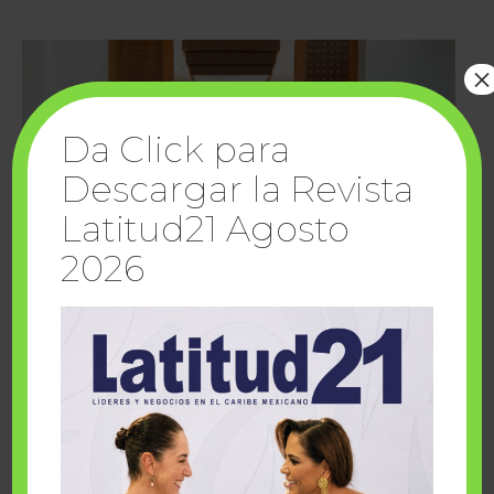
×
Da Click para
Descargar la Revista
Latitud21 Agosto
2026
Cuando la solidaridad inspira; cumplen
sueños Fairmont Mayakoba y Make-A-Wish
México
1 julio, 2026