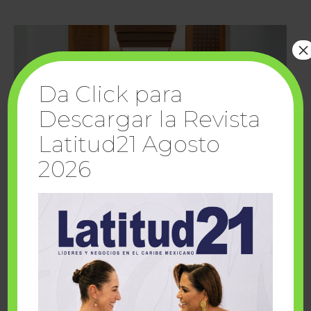
×
Da Click para
Descargar la Revista
Latitud21 Agosto
2026
Cuando la solidaridad inspira; cumplen
sueños Fairmont Mayakoba y Make-A-Wish
México
1 julio, 2026