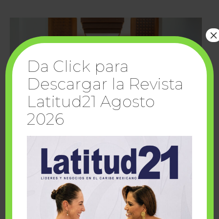
×
Da Click para
Descargar la Revista
Latitud21 Agosto
2026
Cuando la solidaridad inspira; cumplen
sueños Fairmont Mayakoba y Make-A-Wish
México
1 julio, 2026