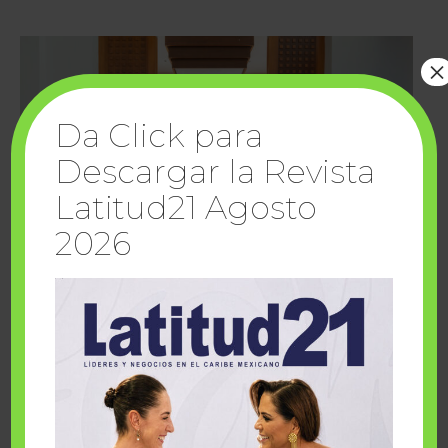
×
Da Click para
Descargar la Revista
Latitud21 Agosto
2026
Cuando la solidaridad inspira; cumplen
sueños Fairmont Mayakoba y Make-A-Wish
México
1 julio, 2026