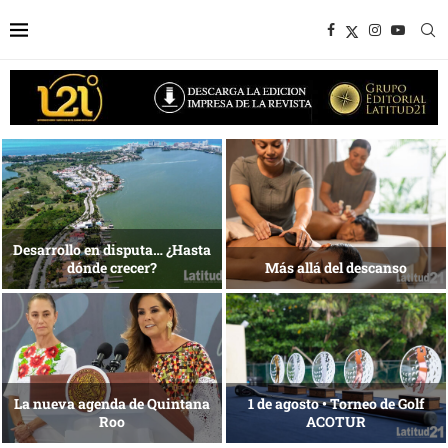
1 al 28 de agosto •
Energía que Impulsa la
Fundación Isleña
competitividad
Reconocimiento de viajeros
La esencia del servicio