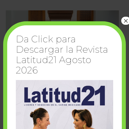
×
Da Click para
Descargar la Revista
Latitud21 Agosto
2026
Cuando la solidaridad inspira; cumplen
sueños Fairmont Mayakoba y Make-A-Wish
México
1 julio, 2026