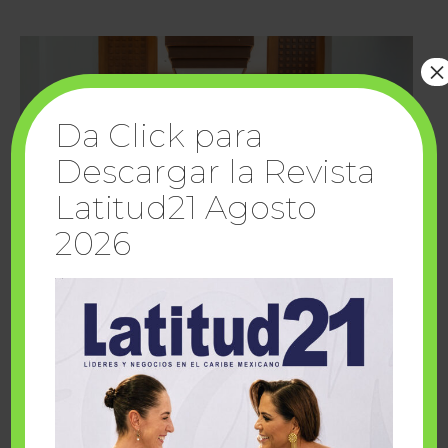
×
Da Click para
Descargar la Revista
Latitud21 Agosto
2026
Cuando la solidaridad inspira; cumplen
sueños Fairmont Mayakoba y Make-A-Wish
México
1 julio, 2026