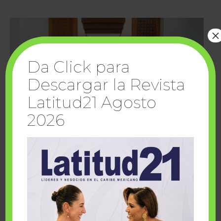
×
Da Click para
Descargar la Revista
Latitud21 Agosto
2026
Cuando la solidaridad inspira; cumplen
sueños Fairmont Mayakoba y Make-A-Wish
México
1 julio, 2026