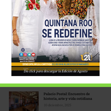
Tecnológico de Monterrey
3 agosto, 2026
Promoción turística con visión
1 abril, 2026
Industria global en
Da click para descargar la Edición de Agosto
reconfiguración
31 marzo, 2026
Palacio Postal: Encuentro de
historia, arte y vida cotidiana
10 diciembre, 2025