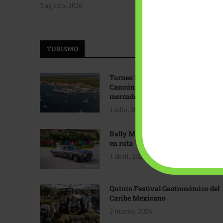
3 agosto, 2026
TURISMO
Torneo Internacional de Pesca
Cancún: Navegando hacia nuevos
mercados
1 julio, 2026
Rally Maya: Herencia automotriz
en ruta
1 abril, 2026
Quinto Festival Gastronómico del
Caribe Mexicano
2 marzo, 2026