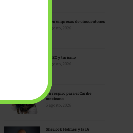
IA en empresas de cincuentones
3 agosto, 2026
TMEC y turismo
3 agosto, 2026
Un respiro para el Caribe
mexicano
3 agosto, 2026
Sherlock Holmes y la IA