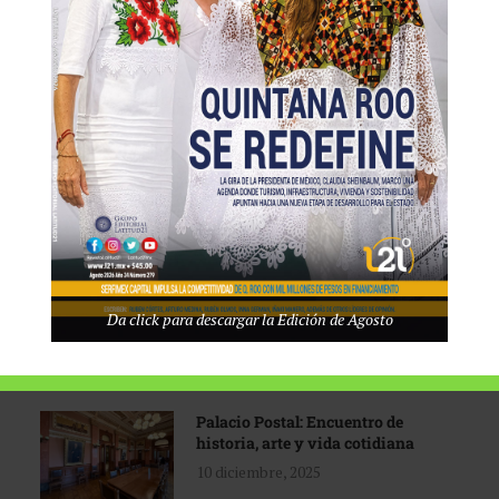
Tecnológico de Monterrey
3 agosto, 2026
Promoción turística con visión
1 abril, 2026
Industria global en
Da click para descargar la Edición de Agosto
reconfiguración
31 marzo, 2026
Palacio Postal: Encuentro de
historia, arte y vida cotidiana
10 diciembre, 2025