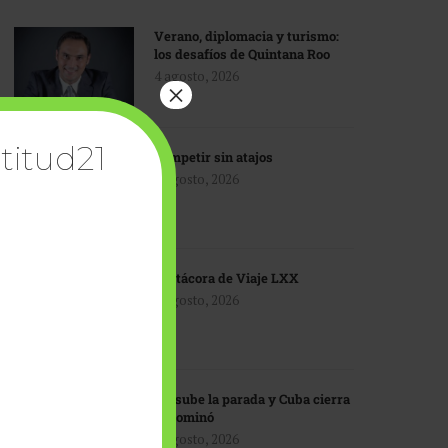
Verano, diplomacia y turismo:
los desafíos de Quintana Roo
4 agosto, 2026
×
titud21
Competir sin atajos
4 agosto, 2026
Bitácora de Viaje LXX
3 agosto, 2026
EU sube la parada y Cuba cierra
el dominó
3 agosto, 2026