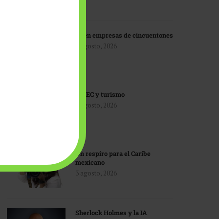
IA en empresas de cincuentones
3 agosto, 2026
TMEC y turismo
3 agosto, 2026
Un respiro para el Caribe
mexicano
3 agosto, 2026
Sherlock Holmes y la IA