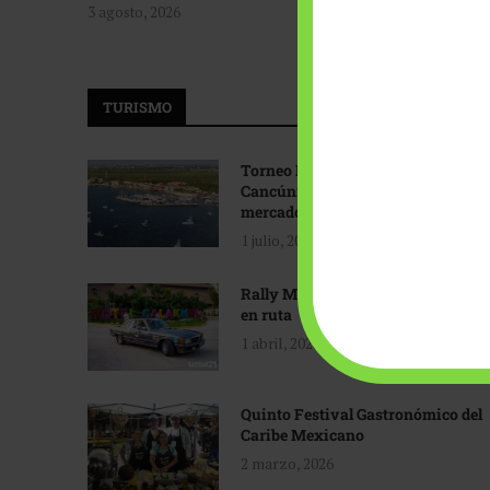
3 agosto, 2026
TURISMO
Torneo Internacional de Pesca
Cancún: Navegando hacia nuevos
mercados
1 julio, 2026
Rally Maya: Herencia automotriz
en ruta
1 abril, 2026
Quinto Festival Gastronómico del
Caribe Mexicano
2 marzo, 2026