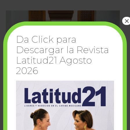
×
Da Click para
Descargar la Revista
Latitud21 Agosto
2026
Cuando la solidaridad inspira; cumplen
sueños Fairmont Mayakoba y Make-A-Wish
México
1 julio, 2026