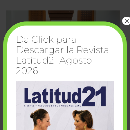
×
Da Click para
Descargar la Revista
Latitud21 Agosto
2026
Cuando la solidaridad inspira; cumplen
sueños Fairmont Mayakoba y Make-A-Wish
México
1 julio, 2026