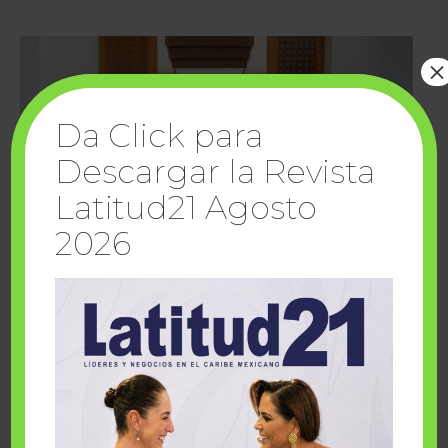
×
Da Click para
Descargar la Revista
Latitud21 Agosto
2026
Cuando la solidaridad inspira; cumplen
sueños Fairmont Mayakoba y Make-A-Wish
México
1 julio, 2026