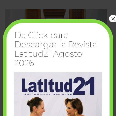
×
Da Click para
Descargar la Revista
Latitud21 Agosto
2026
Cuando la solidaridad inspira; cumplen
sueños Fairmont Mayakoba y Make-A-Wish
México
1 julio, 2026