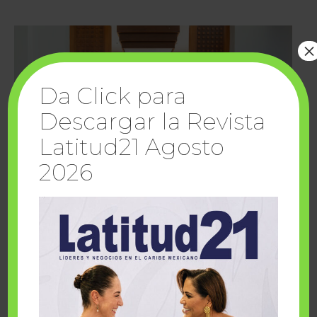
×
Da Click para
Descargar la Revista
Latitud21 Agosto
2026
Cuando la solidaridad inspira; cumplen
sueños Fairmont Mayakoba y Make-A-Wish
México
1 julio, 2026