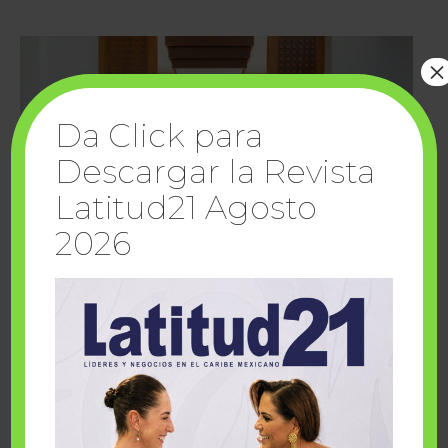
×
Da Click para
Descargar la Revista
Latitud21 Agosto
2026
Cuando la solidaridad inspira; cumplen
sueños Fairmont Mayakoba y Make-A-Wish
México
1 julio, 2026