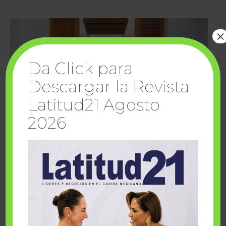
×
Da Click para
Descargar la Revista
Latitud21 Agosto
2026
Cuando la solidaridad inspira; cumplen
sueños Fairmont Mayakoba y Make-A-Wish
México
1 julio, 2026