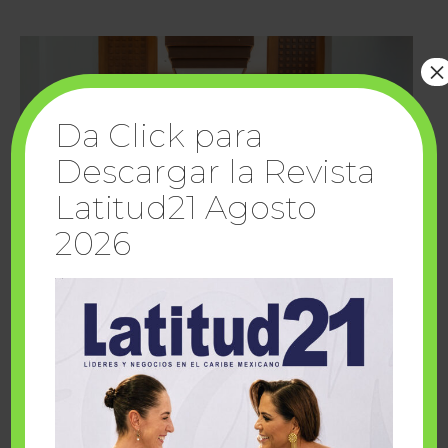
×
Da Click para
Descargar la Revista
Latitud21 Agosto
2026
Cuando la solidaridad inspira; cumplen
sueños Fairmont Mayakoba y Make-A-Wish
México
1 julio, 2026