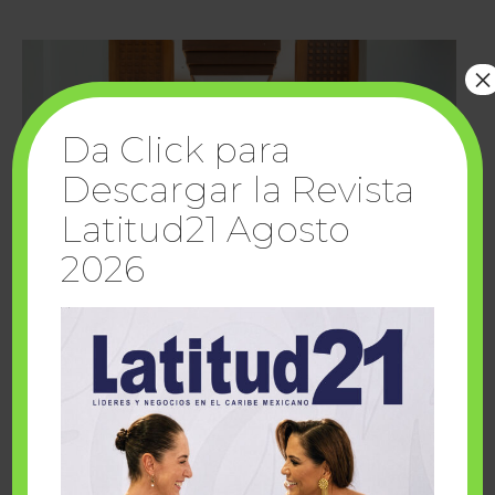
×
Da Click para
Descargar la Revista
Latitud21 Agosto
2026
Cuando la solidaridad inspira; cumplen
sueños Fairmont Mayakoba y Make-A-Wish
México
1 julio, 2026