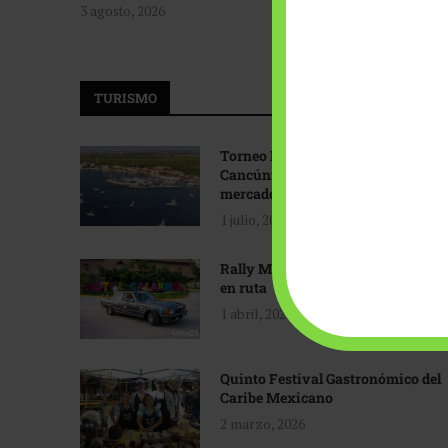
3 agosto, 2026
TURISMO
Torneo Internacional de Pesca
Cancún: Navegando hacia nuevos
mercados
1 julio, 2026
Rally Maya: Herencia automotriz
en ruta
1 abril, 2026
Quinto Festival Gastronómico del
Caribe Mexicano
2 marzo, 2026