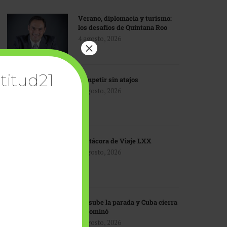
Verano, diplomacia y turismo:
los desafíos de Quintana Roo
4 agosto, 2026
×
titud21
Competir sin atajos
4 agosto, 2026
Bitácora de Viaje LXX
3 agosto, 2026
EU sube la parada y Cuba cierra
el dominó
3 agosto, 2026