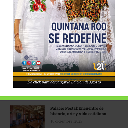
Tecnológico de Monterrey
3 agosto, 2026
Promoción turística con visión
1 abril, 2026
Industria global en
Da click para descargar la Edición de Agosto
reconfiguración
31 marzo, 2026
Palacio Postal: Encuentro de
historia, arte y vida cotidiana
10 diciembre, 2025