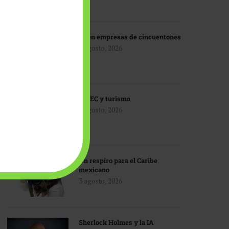
IA en empresas de cincuentones
3 agosto, 2026
TMEC y turismo
3 agosto, 2026
Un respiro para el Caribe
mexicano
3 agosto, 2026
Sherlock Holmes y la IA