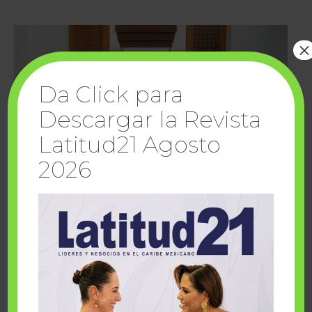
×
Da Click para
Descargar la Revista
Latitud21 Agosto
2026
Cuando la solidaridad inspira; cumplen
sueños Fairmont Mayakoba y Make-A-Wish
México
1 julio, 2026