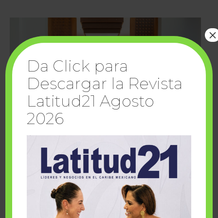
×
Da Click para
Descargar la Revista
Latitud21 Agosto
2026
Cuando la solidaridad inspira; cumplen
sueños Fairmont Mayakoba y Make-A-Wish
México
1 julio, 2026