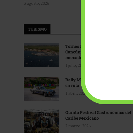
3 agosto, 2026
TURISMO
Torneo Internacional de Pesca
Cancún: Navegando hacia nuevos
mercados
1 julio, 2026
Rally Maya: Herencia automotriz
en ruta
1 abril, 2026
Quinto Festival Gastronómico del
Caribe Mexicano
2 marzo, 2026