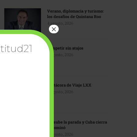
Verano, diplomacia y turismo:
los desafíos de Quintana Roo
4 agosto, 2026
×
titud21
Competir sin atajos
4 agosto, 2026
Bitácora de Viaje LXX
3 agosto, 2026
EU sube la parada y Cuba cierra
el dominó
3 agosto, 2026