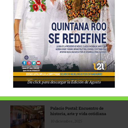
Tecnológico de Monterrey
3 agosto, 2026
Promoción turística con visión
1 abril, 2026
Industria global en
Da click para descargar la Edición de Agosto
reconfiguración
31 marzo, 2026
Palacio Postal: Encuentro de
historia, arte y vida cotidiana
10 diciembre, 2025