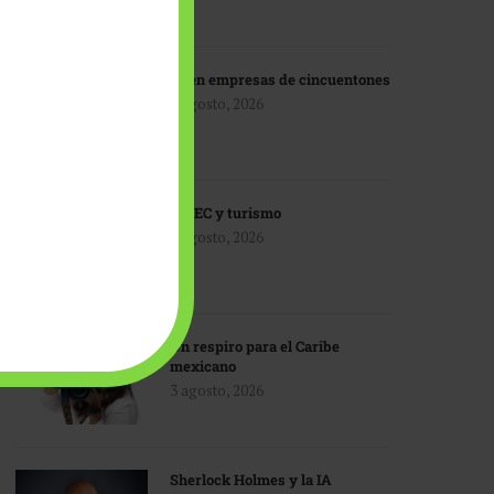
IA en empresas de cincuentones
3 agosto, 2026
TMEC y turismo
3 agosto, 2026
Un respiro para el Caribe
mexicano
3 agosto, 2026
Sherlock Holmes y la IA