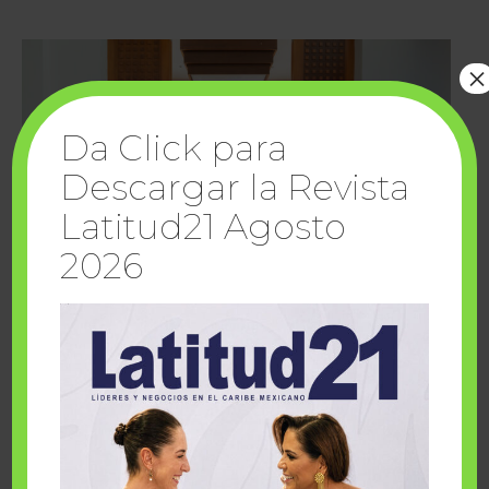
×
Da Click para
Descargar la Revista
Latitud21 Agosto
2026
Cuando la solidaridad inspira; cumplen
sueños Fairmont Mayakoba y Make-A-Wish
México
1 julio, 2026