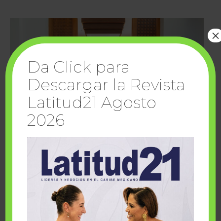
×
Da Click para
Descargar la Revista
Latitud21 Agosto
2026
Cuando la solidaridad inspira; cumplen
sueños Fairmont Mayakoba y Make-A-Wish
México
1 julio, 2026