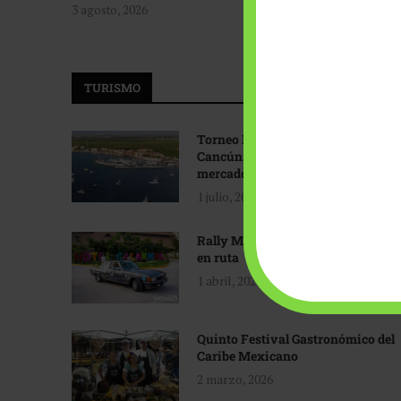
3 agosto, 2026
TURISMO
Torneo Internacional de Pesca
Cancún: Navegando hacia nuevos
mercados
1 julio, 2026
Rally Maya: Herencia automotriz
en ruta
1 abril, 2026
Quinto Festival Gastronómico del
Caribe Mexicano
2 marzo, 2026