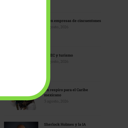
IA en empresas de cincuentones
3 agosto, 2026
TMEC y turismo
3 agosto, 2026
Un respiro para el Caribe
mexicano
3 agosto, 2026
Sherlock Holmes y la IA