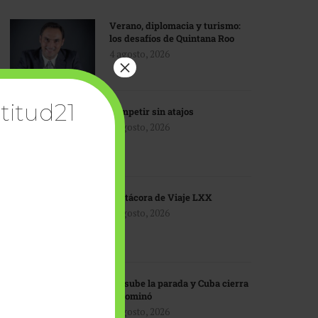
Verano, diplomacia y turismo:
los desafíos de Quintana Roo
4 agosto, 2026
×
titud21
Competir sin atajos
4 agosto, 2026
Bitácora de Viaje LXX
3 agosto, 2026
EU sube la parada y Cuba cierra
el dominó
3 agosto, 2026