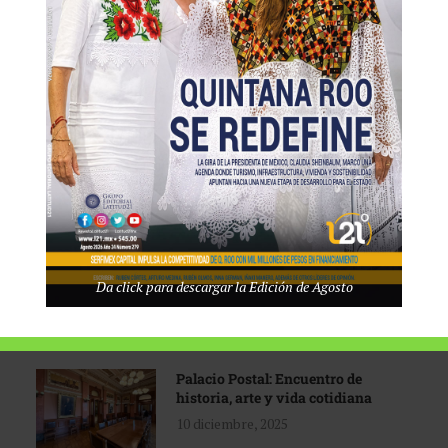
Tecnológico de Monterrey
3 agosto, 2026
Promoción turística con visión
1 abril, 2026
Industria global en
Da click para descargar la Edición de Agosto
reconfiguración
31 marzo, 2026
Palacio Postal: Encuentro de
historia, arte y vida cotidiana
10 diciembre, 2025