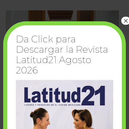
×
Da Click para
Descargar la Revista
Latitud21 Agosto
2026
Cuando la solidaridad inspira; cumplen
sueños Fairmont Mayakoba y Make-A-Wish
México
1 julio, 2026