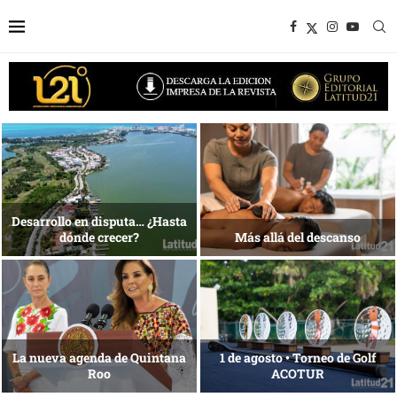
1 al 28 de agosto •
Energía que Impulsa la
Fundación Isleña
competitividad
Reconocimiento de viajeros
La esencia del servicio